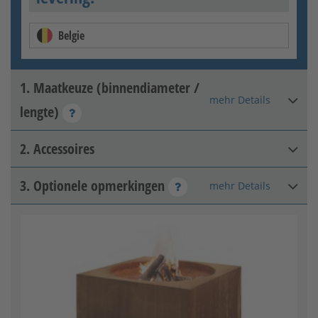
Belgie
1. Maatkeuze (binnendiameter /
mehr Details
lengte)
2. Accessoires
Ø 800 mm / lengte 900 mm
3. Optionele opmerkingen
mehr Details
Koolroest
[+118,08 €]
Ø 1000 mm / lengte 1200 mm
[+565,88 €]