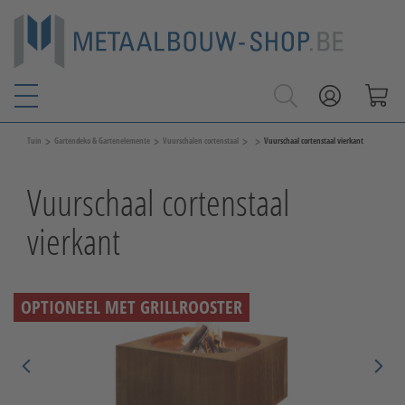
>
>
>
>
Tuin
Gartendeko & Gartenelemente
Vuurschalen cortenstaal
Vuurschaal cortenstaal vierkant
Vuurschaal cortenstaal
vierkant
OPTIONEEL MET GRILLROOSTER