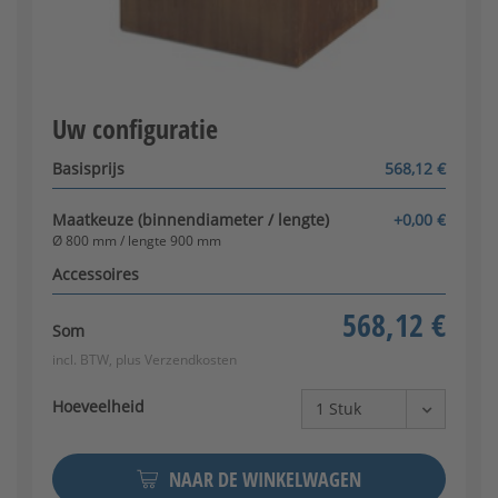
Roestvrijstalen grillrooster
[+582,02 €]
Configurator wordt geladen
Uw configuratie
Basisprijs
568,12 €
Maatkeuze (binnendiameter / lengte)
+0,00 €
Ø 800 mm / lengte 900 mm
Accessoires
568,12 €
Som
incl. BTW, plus
Verzendkosten
Hoeveelheid
NAAR DE WINKELWAGEN