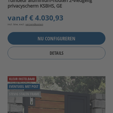
Tuindeur aluminium-houten 2-vleugelig
privacyscherm KSBHS, GE
vanaf
€ 4.030,93
incl. btw, excl.
verzendkosten
NU CONFIGUREREN
DETAILS
KLEUR INSTELBAAR
EVENTUEEL MET POST
STEVIG STALEN FRAME