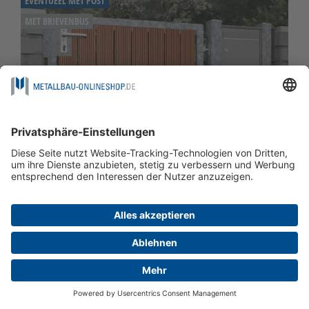
EVENTUEEL MET POST
MET BRIEVENBUS
Verzinkte tuindeur 1-vleugelig HFS, GE, BK
vanaf
€ 3.511,33