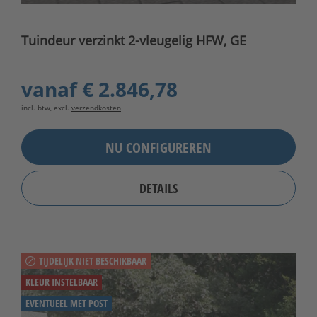
Tuindeur verzinkt 2-vleugelig HFW, GE
vanaf
€ 2.846,78
incl. btw, excl.
verzendkosten
NU CONFIGUREREN
DETAILS
TIJDELIJK NIET BESCHIKBAAR
KLEUR INSTELBAAR
EVENTUEEL MET POST