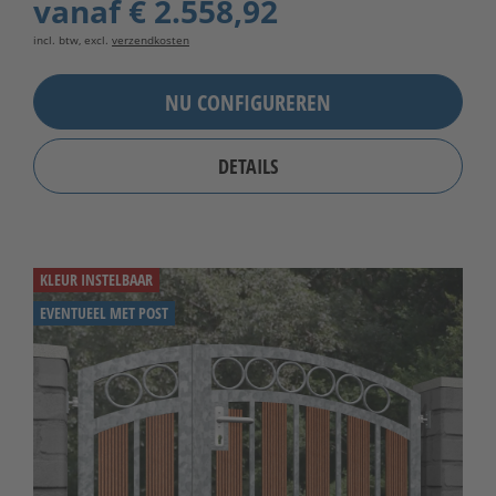
vanaf
€ 2.558,92
incl. btw, excl.
verzendkosten
NU CONFIGUREREN
DETAILS
KLEUR INSTELBAAR
EVENTUEEL MET POST