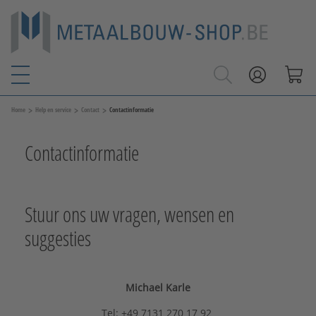
>
>
>
Home
Help en service
Contact
Contactinformatie
Contactinformatie
Stuur ons uw vragen, wensen en
suggesties
Michael Karle
Tel: +49 7131 270 17 92