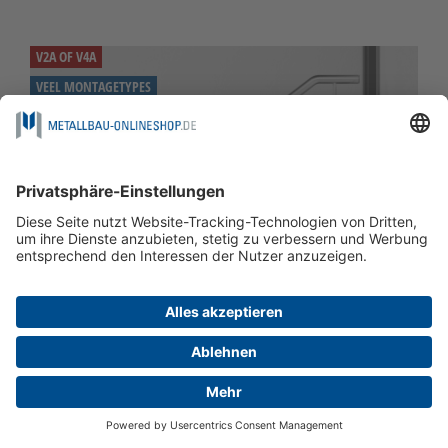
V2A OF V4A
VEEL MONTAGETYPES