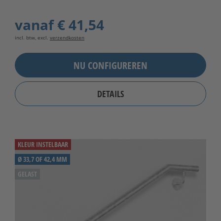
vanaf
€ 41,54
incl. btw, excl.
verzendkosten
NU CONFIGUREREN
DETAILS
KLEUR INSTELBAAR
Ø 33,7 OF 42,4 MM
GELAST