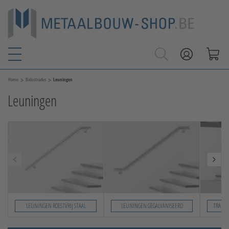
>
>
Home
Balustrades
Leuningen
Leuningen
LEUNINGEN ROESTVRIJ STAAL
LEUNINGEN GEGALVANISEERD
TRAPLE
Slide 1 von 5