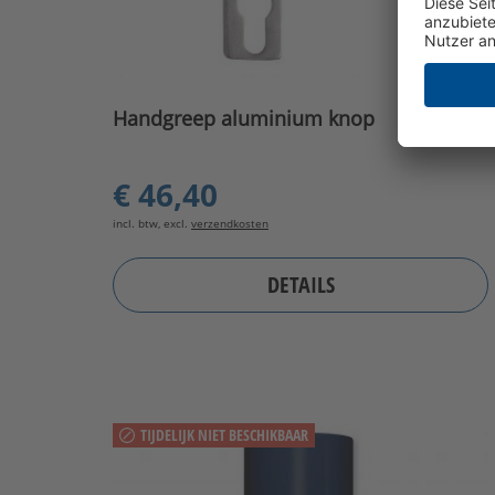
Handgreep aluminium knop
€ 46,40
incl. btw, excl.
verzendkosten
DETAILS
TIJDELIJK NIET BESCHIKBAAR