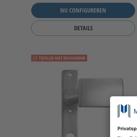
NU CONFIGUREREN
DETAILS
TIJDELIJK NIET BESCHIKBAAR