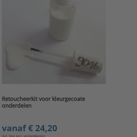
Retoucheerkit voor kleurgecoate
onderdelen
vanaf
€ 24,20
incl. btw, excl.
verzendkosten