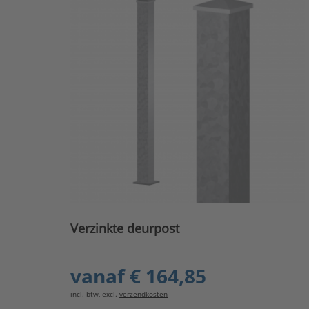
Verzinkte deurpost
vanaf
€ 164,85
incl. btw, excl.
verzendkosten