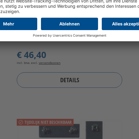
Handgreep van aluminium
€ 46,40
incl. btw, excl.
verzendkosten
DETAILS
TIJDELIJK NIET BESCHIKBAAR