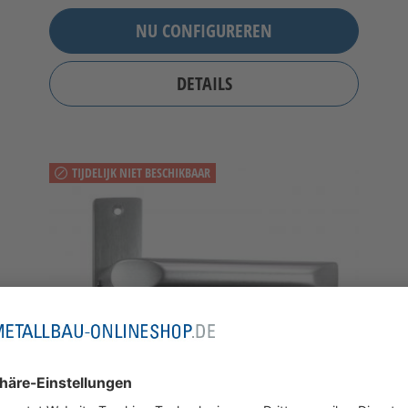
NU CONFIGUREREN
DETAILS
TIJDELIJK NIET BESCHIKBAAR