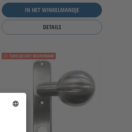
IN HET WINKELMANDJE
DETAILS
TIJDELIJK NIET BESCHIKBAAR