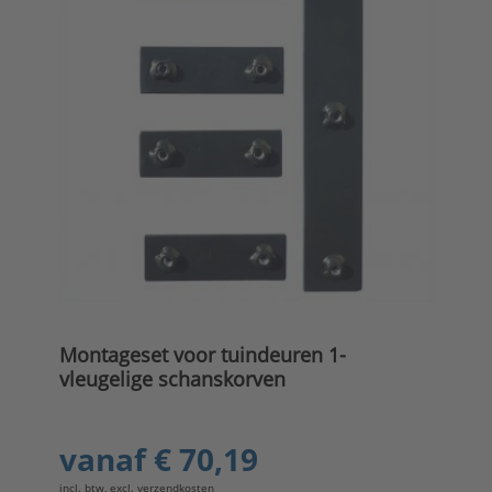
Montageset voor tuindeuren 1-
vleugelige schanskorven
vanaf
€ 70,19
incl. btw, excl.
verzendkosten