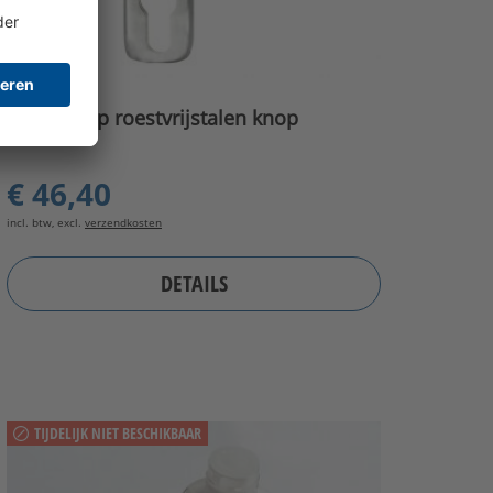
Handgreep roestvrijstalen knop
€ 46,40
incl. btw, excl.
verzendkosten
DETAILS
TIJDELIJK NIET BESCHIKBAAR