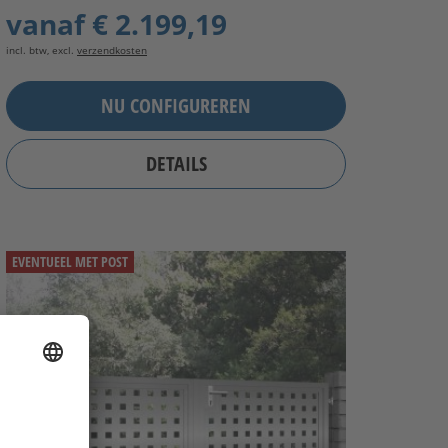
vanaf
€ 2.199,19
incl. btw, excl.
verzendkosten
NU CONFIGUREREN
DETAILS
EVENTUEEL MET POST