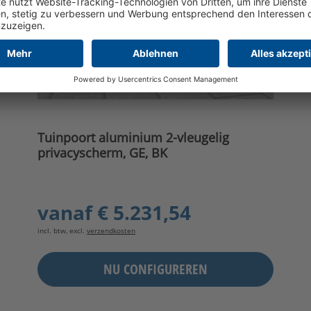
Tuinpoort aluminium 2-vleugelig
privacyscherm, GE, BK
vanaf
€ 5.231,54
incl. btw, excl.
verzendkosten
NU CONFIGUREREN