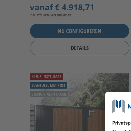
vanaf
€ 4.918,71
incl. btw, excl.
verzendkosten
NU CONFIGUREREN
DETAILS
KLEUR INSTELBAAR
EVENTUEEL MET POST
STEVIG STALEN FRAME