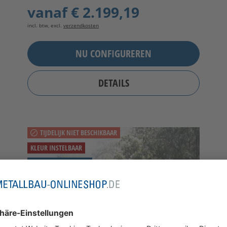
vanaf
€ 2.199,19
incl. btw, excl.
verzendkosten
NU CONFIGUREREN
DETAILS
TIJDELIJK NIET BESCHIKBAAR
KLEUR INSTELBAAR
EVENTUEEL MET POST
STALEN FRAME EN BRIEVENBUS