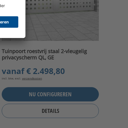
Tuinpoort roestvrij staal 2-vleugelig
privacyscherm QL, GE
vanaf
€ 2.498,80
incl. btw, excl.
verzendkosten
NU CONFIGUREREN
DETAILS