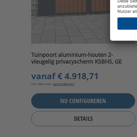
Tuinpoort aluminium-houten 2-
vleugelig privacyscherm KSBHS, GE
vanaf
€ 4.918,71
incl. btw, excl.
verzendkosten
NU CONFIGUREREN
DETAILS