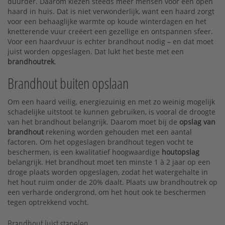
duurder. Daarom kiezen steeds meer mensen voor een open
haard in huis. Dat is niet verwonderlijk, want een haard zorgt
voor een behaaglijke warmte op koude winterdagen en het
knetterende vuur creëert een gezellige en ontspannen sfeer.
Voor een haardvuur is echter brandhout nodig – en dat moet
juist worden opgeslagen. Dat lukt het beste met een
brandhoutrek
.
Brandhout buiten opslaan
Om een haard veilig, energiezuinig en met zo weinig mogelijk
schadelijke uitstoot te kunnen gebruiken, is vooral de droogte
van het brandhout belangrijk. Daarom moet bij de
opslag van
brandhout
rekening worden gehouden met een aantal
factoren. Om het opgeslagen brandhout tegen vocht te
beschermen, is een kwalitatief hoogwaardige
houtopslag
belangrijk. Het brandhout moet ten minste 1 à 2 jaar op een
droge plaats worden opgeslagen, zodat het watergehalte in
het hout ruim onder de 20% daalt. Plaats uw brandhoutrek op
een verharde ondergrond, om het hout ook te beschermen
tegen optrekkend vocht.
Brandhout juist stapelen