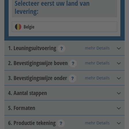
Selecteer eerst uw land van
levering:
Belgie
1. Leuningsuitvoering
mehr Details
2. Bevestigingswijze boven
mehr Details
Thermisch verzinkt
3. Bevestigingswijze onder
mehr Details
Losdraaien
4. Aantal stappen
Schroef op (voor de trap)
5. Formaten
6. Productie tekening
Thermisch verzinkt +
mehr Details
Dimensie A
:
mm
glanzende kleurcoating