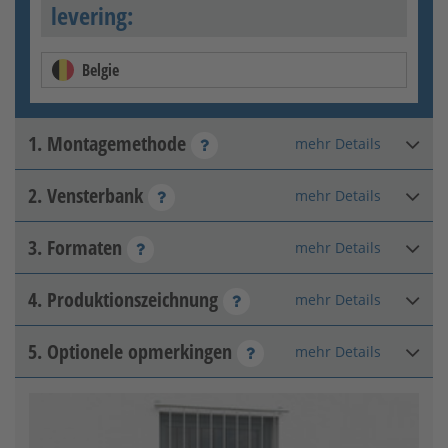
levering:
Belgie
1. Montagemethode
mehr Details
2. Vensterbank
mehr Details
Op de buitenmuur
3. Formaten
mehr Details
Geen vensterbank
beschikbaar
4. Produktionszeichnung
mehr Details
Hoogte van de negge
:
mm
Toelaatbaar bereik: 400 - 2200
5. Optionele opmerkingen
mehr Details
Freigabezeichnung
Negge-breedte
:
mm
In de negge
Toelaatbaar bereik: 400 - 2400