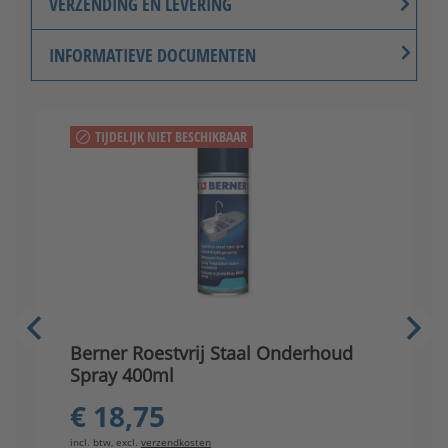
VERZENDING EN LEVERING
INFORMATIEVE DOCUMENTEN
TIJDELIJK NIET BESCHIKBAAR
V
Berner Roestvrij Staal Onderhoud
s
Spray 400ml
€ 18,75
in
incl. btw, excl.
verzendkosten