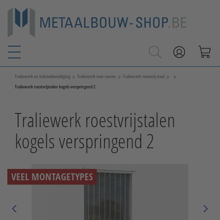
>
>
>
>
Traliewerk en inbraakbeveiliging
Traliewerk voor ramen
Traliewerk roestvrij staal
Traliewerk roestvrijstalen kogels verspringend 2
Traliewerk roestvrijstalen
kogels verspringend 2
VEEL MONTAGETYPES