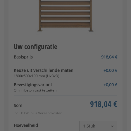
Tussen 2 zuilen
Uw configuratie
Configurator wordt geladen
Basisprijs
918,04 €
Keuze uit verschillende maten
+0,00 €
Om vast te schroeven
1800x500x100 mm (HxBxD)
[+106,56 €]
Bevestigingsvariant
+0,00 €
Om in beton vast te zetten
918,04 €
Som
incl. BTW, plus
Verzendkosten
Hoeveelheid